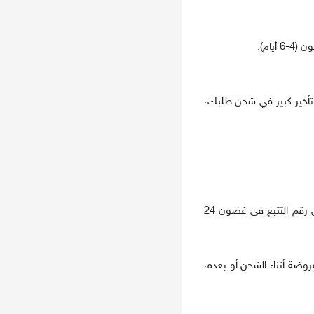
 تأخير كبير في شحن طلبك،
تأكيد الشحن وتتبع الطلب: ستتلقى رسالة إلكترونية لتأكيد الشحن بمجرد شحن طلبك، وستتضمن رقم (أرقام) التتبع الخاص بك. سيتم تفعيل رقم التتبع في غضون 24
رسوم المفروضة أثناء الشحن أو بعده،