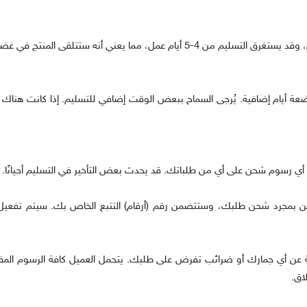
يعني أنه ستتلقى المنتج في غضون (4-6 أيام).
لبضعة أيام إضافية. يُرجى السماح ببعض الوقت إضافي للتسليم. إذا كانت هناك
رسوم والضرائب: ليست a-rstorcod.com مسؤولة عن أي جمارك أو ضرائب تفرض على طلبك. يتحمل العميل كافة ال
اق.